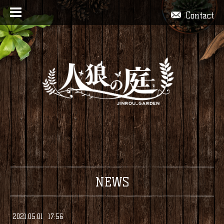
Contact
NEWS
2021
.
05
.
01 17:56