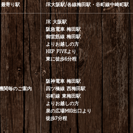
最寄り駅
JR大阪駅/各線梅田駅・谷町線中崎町駅
JR 大阪駅
阪急電車 梅田駅
御堂筋線 梅田駅
よりお越しの方
HEP FIVEより
東に徒歩6分程
阪神電車 梅田駅
機関毎のご案内
四ツ橋線 西梅田駅
谷町線 東梅田駅
よりお越しの方
泉の広場M10出口より
徒歩7分程