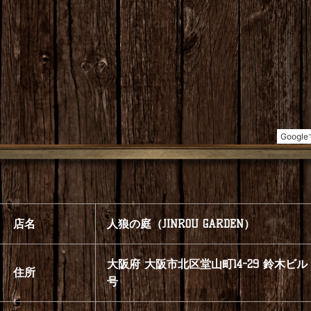
店名
人狼の庭（JINROU GARDEN）
大阪府 大阪市北区堂山町14-29 鈴木ビル 4
住所
号