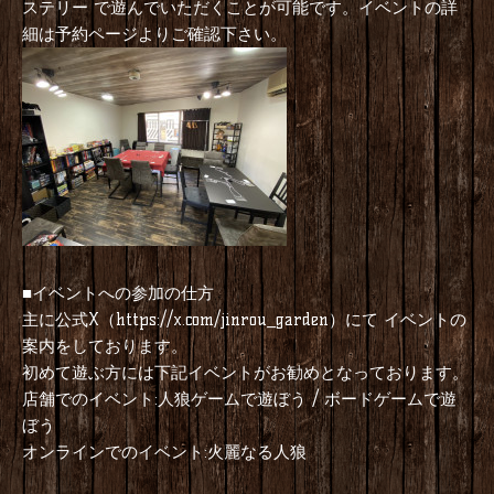
ステリー で遊んでいただくことが可能です。イベントの詳
細は予約ページよりご確認下さい。
■イベントへの参加の仕方
主に公式X（
にて イベントの
https://x.com/jinrou_garden）
案内をしております。
初めて遊ぶ方には下記イベントがお勧めとなっております。
店舗でのイベント:人狼ゲームで遊ぼう / ボードゲームで遊
ぼう
オンラインでのイベント:火麗なる人狼