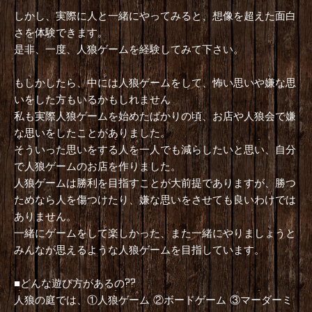
しかし、実際に人と一緒にやってみると、想像を超えた面白
さを体験できます。
是非、一度、人狼ゲームを経験してみて下さい。
もしかしたら、中には人狼ゲームをして、怖い思いや嫌な思
いをした方もいるかもしれません
私も実際人狼ゲームを始めたばかりの頃、お店や人狼会で嫌
な思いをしたことがありました。
そういった思いをする人を一人でも減らしたいと思い、自分
で人狼ゲームのお店を作りました。
人狼ゲームは勝利を目指すことが大前提でありますが、勝つ
ためなら人を傷つけたり、嫌な思いをさせても良いわけでは
ありません。
一緒にゲームをして楽しかった、また一緒にやりましょうと
みんなが思えるような人狼ゲームを目指しています。
■どんな遊び方があるの??
人狼の庭では、①人狼ゲーム ②ボードゲーム ③マーダーミ