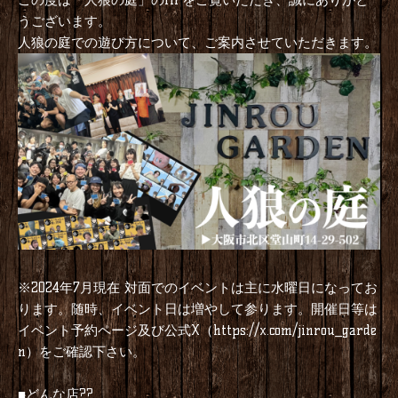
うございます。
人狼の庭での遊び方について、ご案内させていただきます。
※2024年7月現在 対面でのイベントは主に水曜日になってお
ります。随時、イベント日は増やして参ります。開催日等は
イベント予約ページ及び公式X（
https://x.com/jinrou_garde
をご確認下さい。
n）
■どんな店??